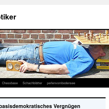
tiker
Chessbase
Schachblätter
perlenvombodensee
 basisdemokratisches Vergnügen