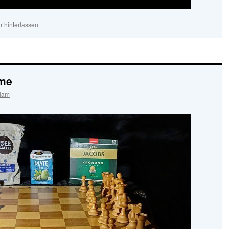
 hinterlassen
hme
slam