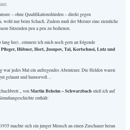
slam
ateure – ohne Qualifikationshürden – direkt gegen
 Ja, wohl nur beim Schach. Zudem muß der Meister eine ziemliche
quem Sitzenden peu a peu zu bedienen.
ang her) , erinnere ich mich noch gern an folgende
 Pfleger, Hübner, Hort, Jusupov, Tal, Kortschnoi, Lutz und
ng war jedes Mal ein aufregendes Abenteuer. Die Helden waren
 gut gelaunt und humorvoll…
Martin Beheim – Schwarzbach
chachbrett „ von
stieß ich auf
imultangeschichte enthält:
1935 machte sich ein junger Mensch an einen Zuschauer heran