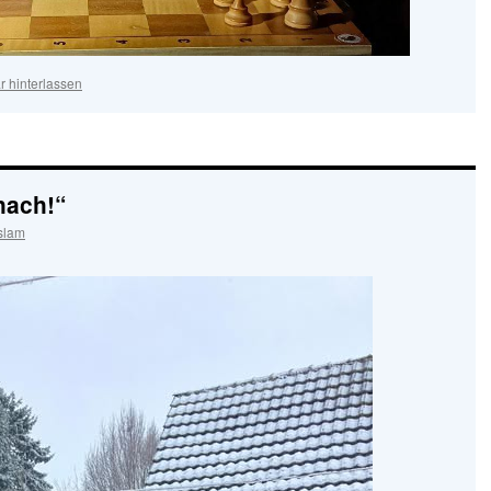
 hinterlassen
hach!“
slam