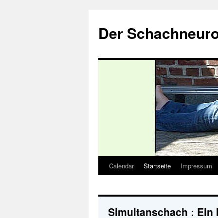
Zum
Inhalt
Der Schachneuro
springen
Calendar
Startseite
Impressum
Simultanschach : Ein