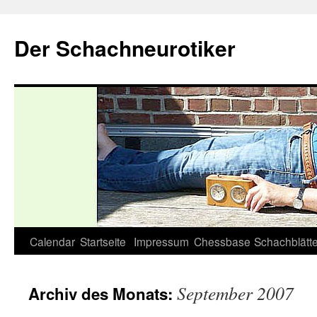
Zum
Inhalt
Der Schachneurotiker
springen
Calendar
Startseite
Impressum
Chessbase
Schachblätte
September 2007
Archiv des Monats: