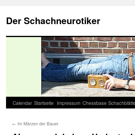
Zum
Inhalt
Der Schachneurotiker
springen
Calendar
Startseite
Impressum
Chessbase
Schachblätte
←
Im Märzen der Bauer