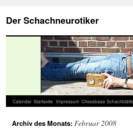
Zum
Inhalt
Der Schachneurotiker
springen
Calendar
Startseite
Impressum
Chessbase
Schachblätte
Februar 2008
Archiv des Monats: