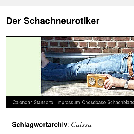
Zum
Inhalt
Der Schachneurotiker
springen
Calendar
Startseite
Impressum
Chessbase
Schachblätte
Caissa
Schlagwortarchiv: