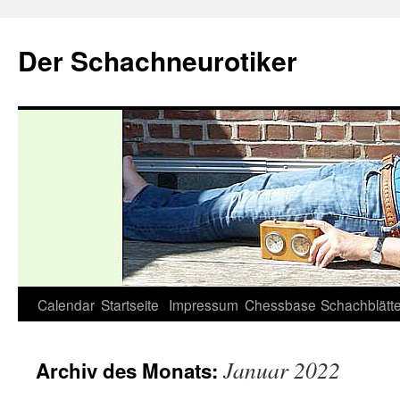
Zum
Inhalt
Der Schachneurotiker
springen
Calendar
Startseite
Impressum
Chessbase
Schachblätte
Januar 2022
Archiv des Monats: