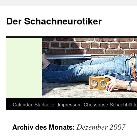
Zum
Inhalt
Der Schachneurotiker
springen
Calendar
Startseite
Impressum
Chessbase
Schachblätte
Dezember 2007
Archiv des Monats: