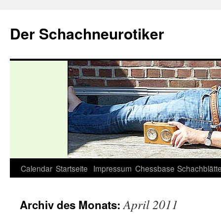
Zum
Inhalt
Der Schachneurotiker
springen
Calendar
Startseite
Impressum
Chessbase
Schachblätte
April 2011
Archiv des Monats: