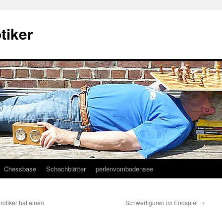
tiker
Chessbase
Schachblätter
perlenvombodensee
otiker hat einen
Schwerfiguren im Endspiel
→