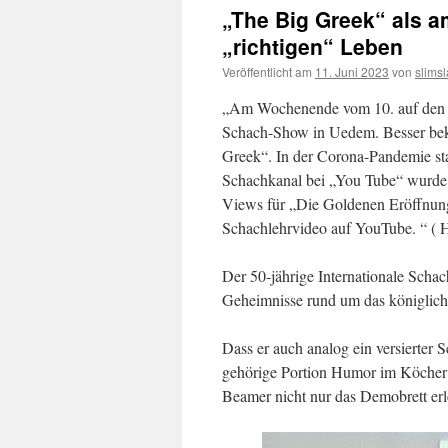
„The Big Greek“ als a
„richtigen“ Leben
Veröffentlicht am
11. Juni 2023
von
slims
„Am Wochenende vom 10. auf den 11.
Schach-Show in Uedem. Besser bek
Greek“. In der Corona-Pandemie st
Schachkanal bei „You Tube“ wurde 
Views für „Die Goldenen Eröffnungs
Schachlehrvideo auf YouTube. “ ( 
Der 50-jährige Internationale Schac
Geheimnisse rund um das königliche
Dass er auch analog ein versierter S
gehörige Portion Humor im Köcher tr
Beamer nicht nur das Demobrett erl