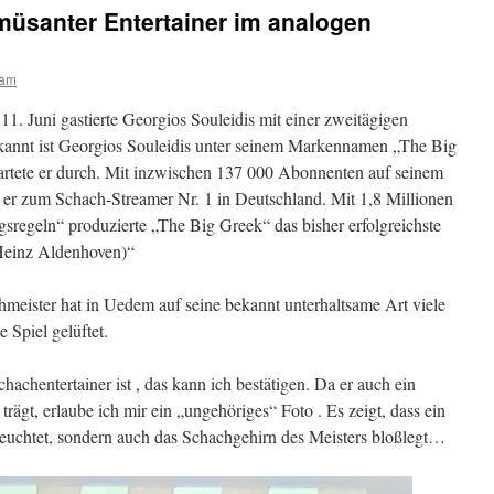
müsanter Entertainer im analogen
lam
 Juni gastierte Georgios Souleidis mit einer zweitägigen
annt ist Georgios Souleidis unter seinem Markennamen „The Big
artete er durch. Mit inzwischen 137 000 Abonnenten auf seinem
er zum Schach-Streamer Nr. 1 in Deutschland. Mit 1,8 Millionen
regeln“ produzierte „The Big Greek“ das bisher erfolgreichste
Heinz Aldenhoven)“
hmeister hat in Uedem auf seine bekannt unterhaltsame Art viele
 Spiel gelüftet.
chachentertainer ist , das kann ich bestätigen. Da er auch ein
ägt, erlaube ich mir ein „ungehöriges“ Foto . Es zeigt, dass ein
euchtet, sondern auch das Schachgehirn des Meisters bloßlegt…