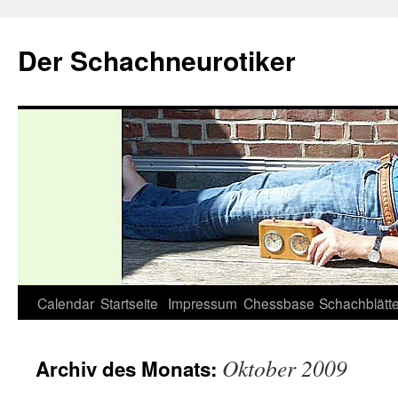
Zum
Inhalt
Der Schachneurotiker
springen
Calendar
Startseite
Impressum
Chessbase
Schachblätte
Oktober 2009
Archiv des Monats: