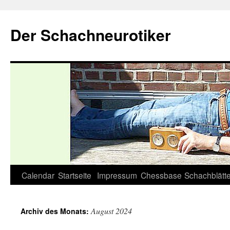
Zum
Inhalt
Der Schachneurotiker
springen
Calendar
Startseite
Impressum
Chessbase
Schachblätte
August 2024
Archiv des Monats: