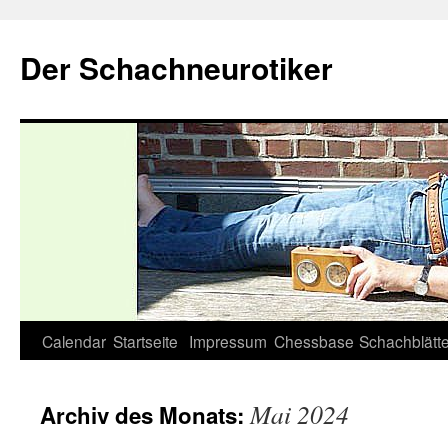
Zum
Inhalt
Der Schachneurotiker
springen
Calendar
Startseite
Impressum
Chessbase
Schachblätte
Mai 2024
Archiv des Monats: