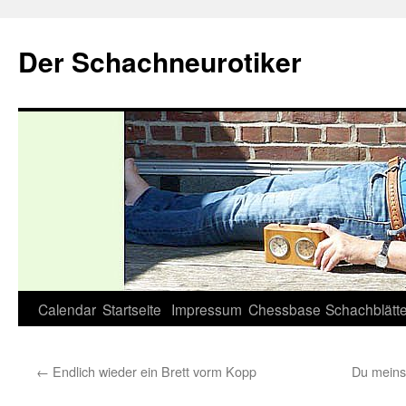
Zum
Inhalt
Der Schachneurotiker
springen
Calendar
Startseite
Impressum
Chessbase
Schachblätte
←
Endlich wieder ein Brett vorm Kopp
Du meins