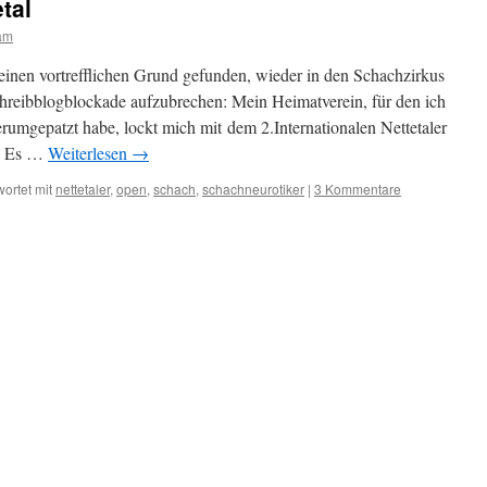
tal
am
inen vortrefflichen Grund gefunden, wieder in den Schachzirkus
hreibblogblockade aufzubrechen: Mein Heimatverein, für den ich
herumgepatzt habe, lockt mich mit dem 2.Internationalen Nettetaler
. Es …
Weiterlesen
→
ortet mit
nettetaler
,
open
,
schach
,
schachneurotiker
|
3 Kommentare