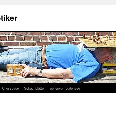
tiker
Chessbase
Schachblätter
perlenvombodensee