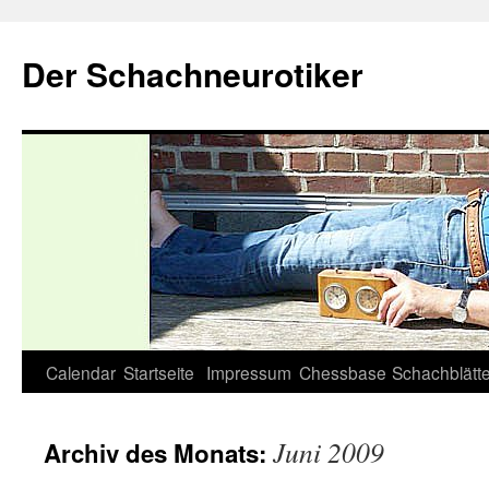
Zum
Inhalt
Der Schachneurotiker
springen
Calendar
Startseite
Impressum
Chessbase
Schachblätte
Juni 2009
Archiv des Monats: