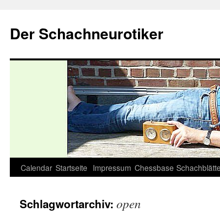
Zum
Inhalt
Der Schachneurotiker
springen
Calendar
Startseite
Impressum
Chessbase
Schachblätte
open
Schlagwortarchiv: