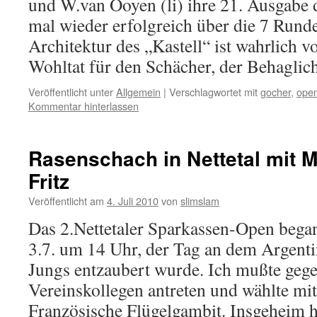
und W.van Ooyen (li) ihre 21. Ausg
mal wieder erfolgreich über die 7 Rund
Architektur des „Kastell“ ist wahrlich vo
Wohltat für den Schächer, der Behagli
Veröffentlicht unter
Allgemein
|
Verschlagwortet mit
gocher
,
ope
Kommentar hinterlassen
Rasenschach in Nettetal mit 
Fritz
Veröffentlicht am
4. Juli 2010
von
slimslam
Das 2.Nettetaler Sparkassen-Open beg
3.7. um 14 Uhr, der Tag an dem Argent
Jungs entzaubert wurde. Ich mußte gege
Vereinskollegen antreten und wählte mi
Französische Flügelgambit. Insgeheim ho