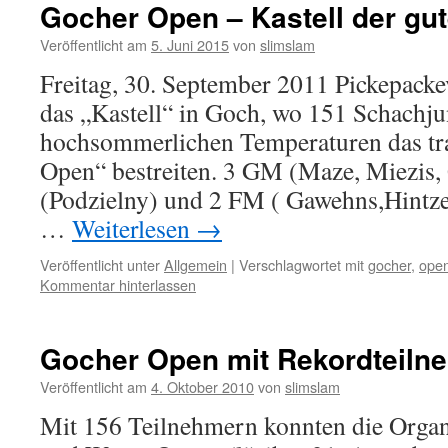
Gocher Open – Kastell der gu
Veröffentlicht am
5. Juni 2015
von
slimslam
Freitag, 30. September 2011 Pickepackevo
das „Kastell“ in Goch, wo 151 Schachju
hochsommerlichen Temperaturen das tra
Open“ bestreiten. 3 GM (Maze, Miezis
(Podzielny) und 2 FM ( Gawehns,Hintze
…
Weiterlesen
→
Veröffentlicht unter
Allgemein
|
Verschlagwortet mit
gocher
,
ope
Kommentar hinterlassen
Gocher Open mit Rekordteiln
Veröffentlicht am
4. Oktober 2010
von
slimslam
Mit 156 Teilnehmern konnten die Organ