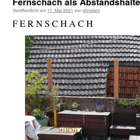
Fernschach als Abstandshalte
Veröffentlicht am
17. Mai 2021
von
slimslam
F E R N S C H A C H