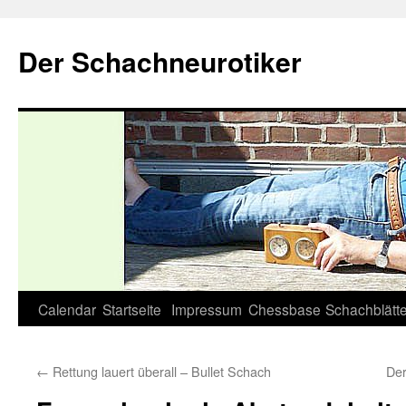
Zum
Inhalt
Der Schachneurotiker
springen
Calendar
Startseite
Impressum
Chessbase
Schachblätte
←
Rettung lauert überall – Bullet Schach
Der