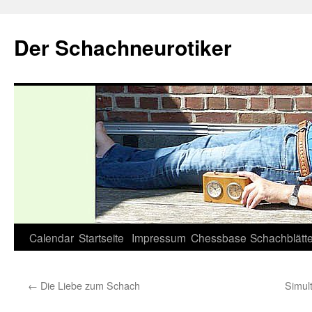
Zum
Inhalt
Der Schachneurotiker
springen
Calendar
Startseite
Impressum
Chessbase
Schachblätte
←
Die Liebe zum Schach
Simul