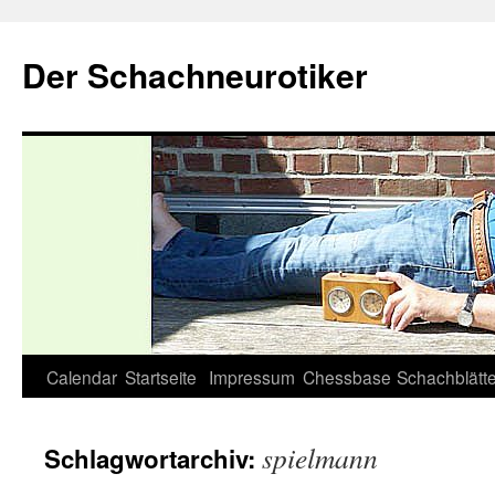
Zum
Inhalt
Der Schachneurotiker
springen
Calendar
Startseite
Impressum
Chessbase
Schachblätte
spielmann
Schlagwortarchiv: