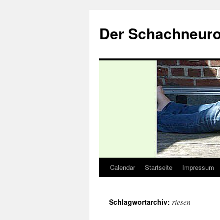
Zum
Inhalt
Der Schachneuro
springen
Calendar
Startseite
Impressum
riesen
Schlagwortarchiv: