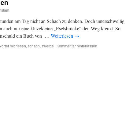
gen
mslam
Stunden am Tag nicht an Schach zu denken. Doch unterschwellig
enn auch nur eine klitzekleine „Eselsbrücke“ den Weg kreuzt. So
r Unschuld ein Buch von …
Weiterlesen
→
ortet mit
riesen
,
schach
,
zwerge
|
Kommentar hinterlassen