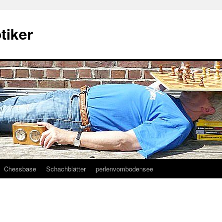
tiker
Chessbase
Schachblätter
perlenvombodensee