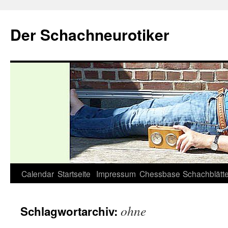
Zum
Inhalt
Der Schachneurotiker
springen
Calendar
Startseite
Impressum
Chessbase
Schachblätte
ohne
Schlagwortarchiv: