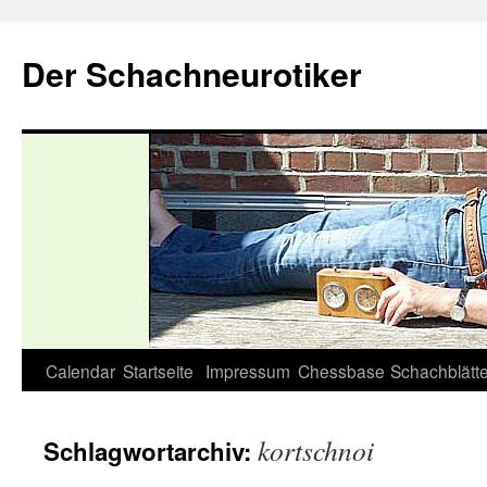
Zum
Inhalt
Der Schachneurotiker
springen
Calendar
Startseite
Impressum
Chessbase
Schachblätte
kortschnoi
Schlagwortarchiv: