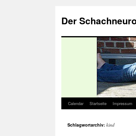
Zum
Inhalt
Der Schachneuro
springen
Calendar
Startseite
Impressum
kind
Schlagwortarchiv: