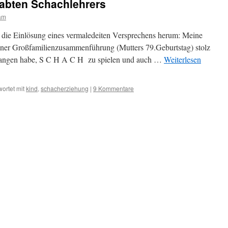
abten Schachlehrers
am
 die Einlösung eines vermaledeiten Versprechens herum: Meine
ner Großfamilienzusammenführung (Mutters 79.Geburtstag) stolz
ngefangen habe, S C H A C H zu spielen und auch …
Weiterlesen
ortet mit
kind
,
schacherziehung
|
9 Kommentare