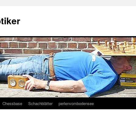
tiker
Chessbase
Schachblätter
perlenvombodensee