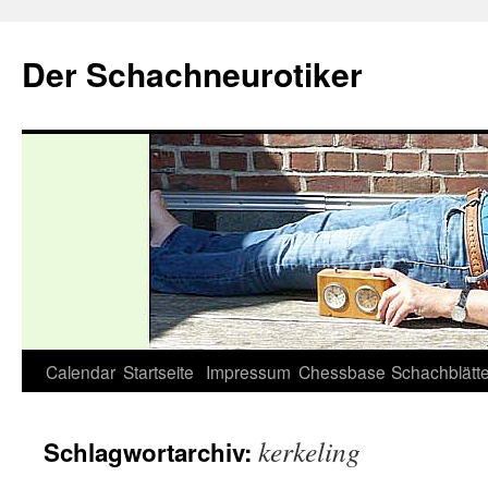
Zum
Inhalt
Der Schachneurotiker
springen
Calendar
Startseite
Impressum
Chessbase
Schachblätte
kerkeling
Schlagwortarchiv: