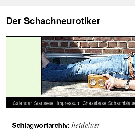
Zum
Inhalt
Der Schachneurotiker
springen
Calendar
Startseite
Impressum
Chessbase
Schachblätte
heidelust
Schlagwortarchiv: