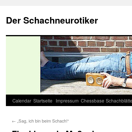
Zum
Inhalt
Der Schachneurotiker
springen
Calendar
Startseite
Impressum
Chessbase
Schachblätte
←
„Sag, ich bin beim Schach!“