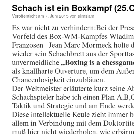
Schach ist ein Boxkampf (25.
Veröffentlicht am
7. Juni 2015
von
slimslam
Es war nicht zu verhindern:Bei der Pre
Vorfeld des Box-WM-Kampfes Wladimir
Franzosen Jean Marc Mormeck holte d
wieder sein Schachbrett aus der Sportta
„Boxing is a chessgam
unvermeidliche
als knallharte Ouverture, um dem Außen
Chancenlosigkeit einzubläuen.
Der Weltmeister erläuterte kurz seine A
Schachspieler habe ich einen Plan A,B,C
Taktik und Strategie und am Ende werde
Diese intellektuelle Keule zieht immer 
allem in Verbindung mit dem Doktortite
muß hier nicht wiederholen, wie erbär