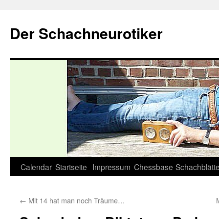
Zum
Inhalt
Der Schachneurotiker
springen
Calendar
Startseite
Impressum
Chessbase
Schachblätte
←
Mit 14 hat man noch Träume…