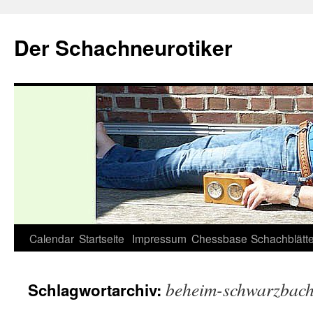
Zum
Inhalt
Der Schachneurotiker
springen
Calendar
Startseite
Impressum
Chessbase
Schachblätte
beheim-schwarzbac
Schlagwortarchiv: