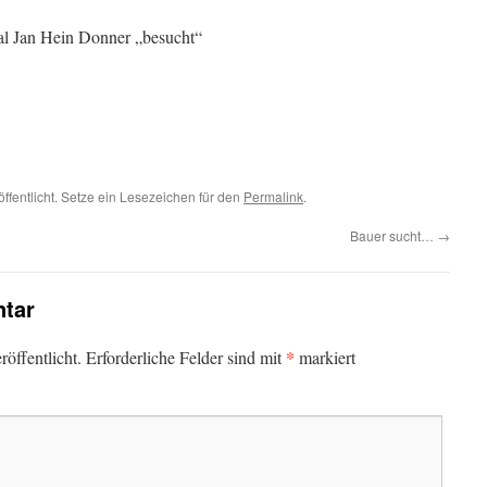
al Jan Hein Donner „besucht“
ffentlicht. Setze ein Lesezeichen für den
Permalink
.
Bauer sucht…
→
tar
*
öffentlicht.
Erforderliche Felder sind mit
markiert