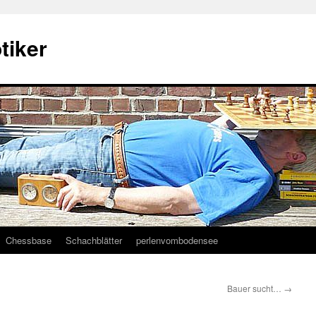
tiker
Chessbase
Schachblätter
perlenvombodensee
Bauer sucht…
→