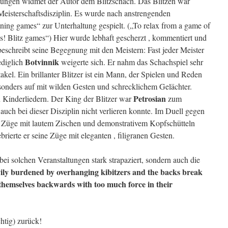
tungen widmet der Autor dem Blitzschach. Das Blitzen war
Meisterschaftsdisziplin. Es wurde nach anstrengenden
htning games“ zur Unterhaltung gespielt. („To relax from a game of
s! Blitz games“) Hier wurde lebhaft gescherzt , kommentiert und
eschreibt seine Begegnung mit den Meistern: Fast jeder Meister
Botvinnik
ediglich
weigerte sich. Er nahm das Schachspiel sehr
akel. Ein brillanter Blitzer ist ein Mann, der Spielen und Reden
esonders auf mit wilden Gesten und schrecklichem Gelächter.
Petrosian
n Kinderliedern. Der King der Blitzer war
zum
r auch bei dieser Disziplin nicht verlieren konnte. Im Duell gegen
ne Züge mit lautem Zischen und demonstrativem Kopfschütteln
ierte er seine Züge mit eleganten , filigranen Gesten.
i solchen Veranstaltungen stark strapaziert, sondern auch die
vily burdened by overhanging kibitzers and the backs break
w themselves backwards with too much force in their
htig) zurück!