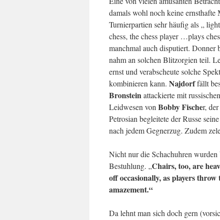
Eine von vielen amüsanten Betrach
damals wohl noch keine ernsthafte 
Turnierpartien sehr häufig als „ lig
chess, the chess player …plays ches
manchmal auch disputiert. Donner b
nahm an solchen Blitzorgien teil. L
ernst und verabscheute solche Spekt
Najdorf
kombinieren kann.
fällt b
Bronstein
attackierte mit russische
Bobby Fische
Leidwesen von
r, de
Petrosian begleitete der Russe sei
nach jedem Gegnerzug. Zudem zelebr
Nicht nur die Schachuhren wurden be
Chairs, too, are hea
Bestuhlung. „
off occasionally, as players thro
amazement.“
Da lehnt man sich doch gern (vorsic