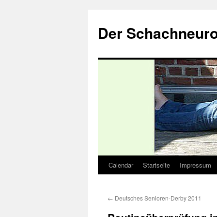
Zum
Inhalt
Der Schachneuro
springen
Calendar
Startseite
Impressum
←
Deutsches Senioren-Derby 2011