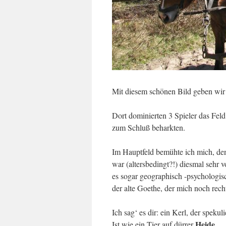
Mit diesem schönen Bild geben wir 
Dort dominierten 3 Spieler das Fel
zum Schluß beharkten.
Im Hauptfeld bemühte ich mich, den
war (altersbedingt?!) diesmal sehr 
es sogar geographisch -psychologisc
der alte Goethe, der mich noch rech
I
ch sag‘ es dir: ein Kerl, der spekuli
Heide
Ist wie ein Tier auf dürrer