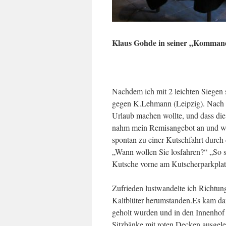
Klaus Gohde in seiner „Komman
Nachdem ich mit 2 leichten Siegen 
gegen K.Lehmann (Leipzig). Nach 1
Urlaub machen wollte, und dass die 
nahm mein Remisangebot an und wü
spontan zu einer Kutschfahrt durch 
„Wann wollen Sie losfahren?“ „So sc
Kutsche vorne am Kutscherparkplat
Zufrieden lustwandelte ich Richtung
Kaltblüter herumstanden.Es kam da
geholt wurden und in den Innenho
Sitzbänke mit roten Decken ausgel