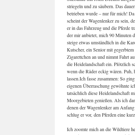
striegeln und zu säubern. Das daue
betrieben wurde – nur für mich! Da 
scheint der Wagenlenker zu sein, de
er in das Fahrzeug und die Pferde t
der mir anbietet, mich 90 Minuten 
steige etwas umständlich in die Kar
Kutscher, ein Senior mit gegerbtem
Zigarettchen an und nimmt Fahrt au
die Heidelandschaft ein. Plötzlich s
wenn die Räder eckig wären. Puh, hi
lassen.Ich fasse zusammen: So ging
eigenen Überraschung gewöhnte ich 
tatsächlich diese Heidelandschaft mi
Moorgebieten genießen. Als ich da
denen der Wagenlenker am Anfang der
schlug er vor, den Pferden eine ku
Ich zoomte mich an die Wildtiere he