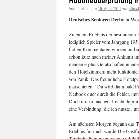
Routineüberprüfung i
Veröffentlicht am
19. April 2011
von
slims
Deutsches Senioren Derby in We
Zu einem Erlebnis der besonderen 
lediglich Spieler vom Jahrgang 1951
flotten Kommentaren würzen und so
schon kurz nach meiner Ankunft im 
meinen e-plus Gerätschaften in ein
den Hotelzimmern nicht funktioniert
von Panik. Das freundliche Hotelpe
marschieren.“ Da wird dann bald F
Netbook quer durch die Felder, imm
Doch nix zu machen. Leicht deprim
eine Verbindung, die ich nutzte , u
Am nächsten Morgen begann das Tur
Erlebnis für mich wurde.Die Gastfr
Turnierbedingungen waren vorbildli