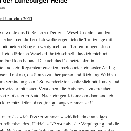
n der Lüneburger Heide
lam
sel-Undeloh 2011
Art wurde das Dt.Senioren-Derby in Wesel-Undeloh, an dem
 teilnehmen durften. Ich wollte eigentlich die Turniertage mit
mit meinen Blog ein wenig mehr auf Touren bringen, doch
Heidedörfchen Wesel erfuhr ich schnell, dass ich mich mit
em Funkloch befand. Da auch das Festnetztelefon in
e und kein Reparateur erschien, packte mich ein erster Anflug
rsonal riet mir, die Straße zu überqueren und Richtung Wald zu
unkverbindung sein.“ So wanderte ich schließlich mit Handy und
er wieder mit neuen Versuchen, die Außenwelt zu erreichen.
iert zurück zum Auto. Nach einigen Kilometern dann endlich
m kurz mitzuteilen, dass „ich gut angekommen sei!“
nier, das – ich fasse zusammen – wirklich ein einmaliges
eundlichkeit des „Heidelust“-Personals , die Verpflegung und die
ch. Nicht zuletzt durch die unermüdlichen Anstrengungen des