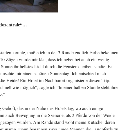
dozentrale“…
starten konnte, mußte ich in der 3.Runde endlich Farbe bekennen
0 Zügen wurde mir klar, dass ich nebenbei auch ein wenig
Sonne ihr hellstes Licht durch die Fensterscheiben sandte. Er
nschte mir einen schönen Sonnentag. Ich entschied mich
die Heide! Ein Hotel im Nachbarort organisierte diesen Trip:
hnell wie möglich“, sagte ich.“In einer halben Stunde steht ihre
z.“
 Gehöft, das in der Nähe des Hotels lag, wo auch einige
nn auch Bewegung in die Szenerie, als 2 Pferde von der Weide
f gezogen wurden. Am Rande stand wohl meine Kutsche, deren
egt waren. Dann begannen zwei junge Männer, die Zugpferde zu