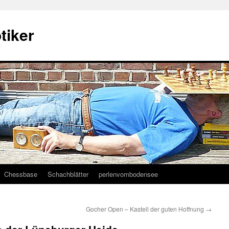
tiker
Chessbase
Schachblätter
perlenvombodensee
Gocher Open – Kastell der guten Hoffnung
→