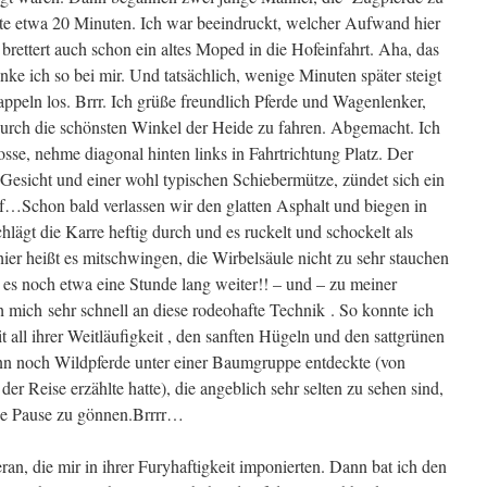
rte etwa 20 Minuten. Ich war beeindruckt, welcher Aufwand hier
brettert auch schon ein altes Moped in die Hofeinfahrt. Aha, das
nke ich so bei mir. Und tatsächlich, wenige Minuten später steigt
rappeln los. Brrr. Ich grüße freundlich Pferde und Wagenlenker,
durch die schönsten Winkel der Heide zu fahren. Abgemacht. Ich
osse, nehme diagonal hinten links in Fahrtrichtung Platz. Der
 Gesicht und einer wohl typischen Schiebermütze, zündet sich ein
f…Schon bald verlassen wir den glatten Asphalt und biegen in
chlägt die Karre heftig durch und es ruckelt und schockelt als
er heißt es mitschwingen, die Wirbelsäule nicht zu sehr stauchen
 es noch etwa eine Stunde lang weiter!! – und – zu meiner
mich sehr schnell an diese rodeohafte Technik . So konnte ich
t all ihrer Weitläufigkeit , den sanften Hügeln und den sattgrünen
nn noch Wildpferde unter einer Baumgruppe entdeckte (von
 Reise erzählte hatte), die angeblich sehr selten zu sehen sind,
rze Pause zu gönnen.Brrrr…
ran, die mir in ihrer Furyhaftigkeit imponierten. Dann bat ich den