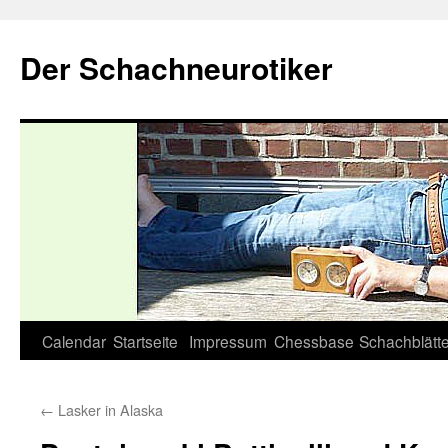
Zum
Inhalt
Der Schachneurotiker
springen
Calendar
Startseite
Impressum
Chessbase
Schachblätte
←
Lasker in Alaska