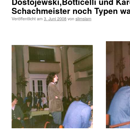
Dostojewski,Botticelli und Kar
Schachmeister noch Typen w
Veröffentlicht am
3. Juni 2008
von
slimslam