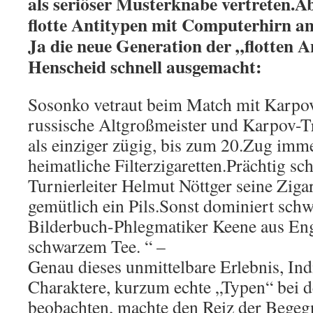
als seriöser Musterknabe vertreten.A
flotte Antitypen mit Computerhirn a
Ja die neue Generation der „flotten A
Henscheid schnell ausgemacht:
Sosonko vetraut beim Match mit Karpov
russische Altgroßmeister und Karpov-T
als einziger zügig, bis zum 20.Zug imm
heimatliche Filterzigaretten.Prächtig s
Turnierleiter Helmut Nöttger seine Ziga
gemütlich ein Pils.Sonst dominiert schw
Bilderbuch-Phlegmatiker Keene aus Eng
schwarzem Tee. “ –
Genau dieses unmittelbare Erlebnis, Ind
Charaktere, kurzum echte „Typen“ bei d
beobachten, machte den Reiz der Begeg