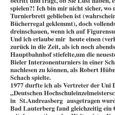
betritt und fragt, ob Sie Lust haben, 
spielen?! Ich bin mir nicht sicher, wo 
Turnierbrett geblieben ist (wahrschein
Bücherregal geklemmt), doch vollends 
dreinschauen, wenn ich auf Figuren
Und ich erlaube mir heute einen (ver
zurück in die Zeit, als ich noch aben
Hauptbahnhof stiefelte,um die neuest
Bieler Interzonenturniers in einer Sc
nachlesen zu können, als Robert Hübn
Schach spielte.
1977 durfte ich als Vertreter der Uni
„Deutschen Hochschuleinzelmeistersch
in St.Andreasberg ausgetragen wur
Bad Lauterberg fand gleichzeitig ein