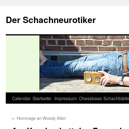
Zum
Inhalt
Der Schachneurotiker
springen
Calendar
Startseite
Impressum
Chessbase
Schachblätte
←
Hommage an Woody Allen