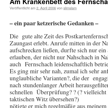
Am Krankenbett des Fernsch
Veröffentlicht am
2. April 2006
von
slimslam
– ein paar ketzerische Gedanken –
Die
gute alte Zeit des Postkartenfernsc
Zaungast erlebt. Anrufe mitten in der Na
aufschrecken ließen, durfte sich nur ei
erlauben, der nicht nur Nahschach in N
auch
Fernschach leidenschaftlich betri
Es ging mir sehr nah, zumal ich sehr anf
unglaubliche Varianten?, die der
engagi
nach stundenlanger Arbeit herausgefilter
schnellen
Überprüfung? ? (? vielleicht
taktischen Witz übersehen?)
nötigte er mich regelmäßig aus meinem