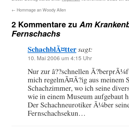
←
Hommage an Woody Allen
2 Kommentare zu
Am Krankenb
Fernschachs
SchachblÃ¤tter
sagt:
10. Mai 2006 um 4:15 Uhr
Nur zur â??schnellen Ã?berprÃ¼f
mich regelmÃ¤Ã?ig aus meinem S
Schachzimmer, wo ich seine divers
wie in einem Museum aufgebaut ha
Der Schachneurotiker Ã¼ber seine
Fernschachsekun…