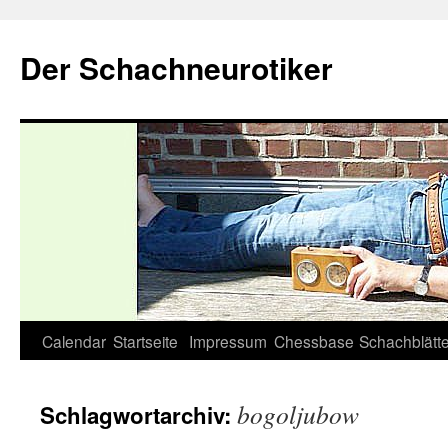
Zum
Inhalt
Der Schachneurotiker
springen
Calendar
Startseite
Impressum
Chessbase
Schachblätte
bogoljubow
Schlagwortarchiv: